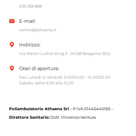
035 258 888
E-mail:
centro@athaena.it
Indirizzo:
Via Martin Luther King 3 - 24128 Bergamo (BG)
Orari di apertura:
Dal Lunedì al Venerdì: 9.00/12.00 - 14.00/20.00
Sabato: dalle 9.00 alle 12.00
Poliambulatorio Athaena Srl
– P.IVA 01445440165 –
Direttore Sanitario:
Dott. Vincenzo Ventura