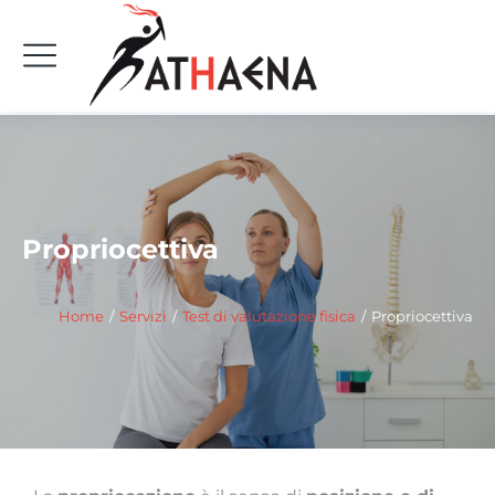
Propriocettiva
Tu sei qui:
Home
Servizi
Test di valutazione fisica
Propriocettiva